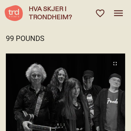
HVA SKJER I
menu
favorite_outlined
TRONDHEIM?
99 POUNDS
fullscreen