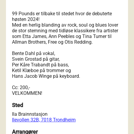
99 Pounds er tilbake til stedet hvor de debuterte
høsten 2024!
Med en herlig blanding av rock, soul og blues lover
de stor stemning med tidløse klassikere fra artister
som Etta James, Ann Peebles og Tina Turner til
Allman Brothers, Free og Otis Redding.
Bente Dahl på vokal,
Svein Grostad på gitar,
Per Kåre Trabandt på bass,
Ketil Klæboe på trommer og
Hans Jacob Winge på keyboard.
Cc: 200,-
VELKOMMEN!
Sted
Ila Brainnstasjon
Ilevollen 32B, 7018 Trondheim
Arrangører