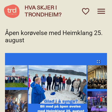
HVA SKJER I
menu
favorite_outlined
TRONDHEIM?
Åpen korøvelse med Heimklang 25.
august
fullscreen