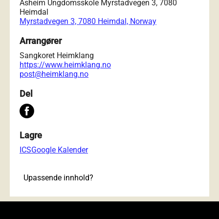
Åsheim Ungdomsskole Myrstadvegen 3, 7080
Heimdal
Myrstadvegen 3, 7080 Heimdal, Norway
Arrangører
Sangkoret Heimklang
https://www.heimklang.no
post@heimklang.no
Del
Lagre
ICS
Google Kalender
Upassende innhold?