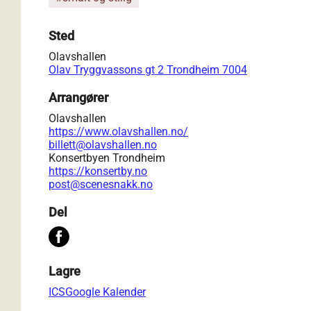
Sted
Olavshallen
Olav Tryggvassons gt 2 Trondheim 7004
Arrangører
Olavshallen
https://www.olavshallen.no/
billett@olavshallen.no
Konsertbyen Trondheim
https://konsertby.no
post@scenesnakk.no
Del
Lagre
ICS
Google Kalender