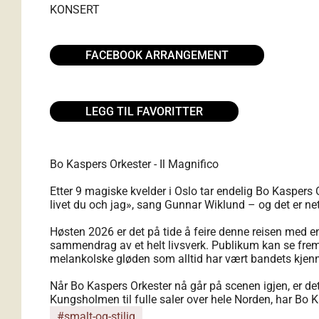
KONSERT
FACEBOOK ARRANGEMENT
LEGG TIL FAVORITTER
Bo Kaspers Orkester - Il Magnifico
Etter 9 magiske kvelder i Oslo tar endelig Bo Kaspers
livet du och jag», sang Gunnar Wiklund – og det er ne
Høsten 2026 er det på tide å feire denne reisen med en 
sammendrag av et helt livsverk. Publikum kan se frem
melankolske gløden som alltid har vært bandets kjen
Når Bo Kaspers Orkester nå går på scenen igjen, er de
Kungsholmen til fulle saler over hele Norden, har Bo 
#smalt-og-stilig