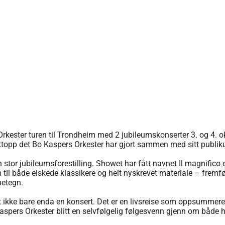
 Orkester turen til Trondheim med 2 jubileumskonserter 3. og 4. 
ttopp det Bo Kaspers Orkester har gjort sammen med sitt publiku
stor jubileumsforestilling. Showet har fått navnet Il magnifico o
 til både elskede klassikere og helt nyskrevet materiale – fre
netegn.
t ikke bare enda en konsert. Det er en livsreise som oppsummere
Kaspers Orkester blitt en selvfølgelig følgesvenn gjenn om både 