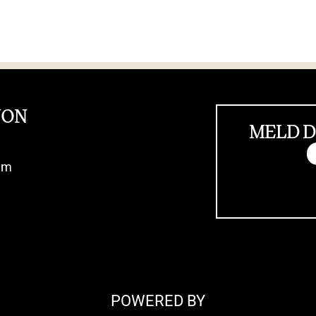
JON
MELD D
im
POWERED BY