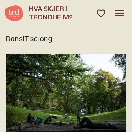
HVA SKJER I
menu
favorite_outlined
TRONDHEIM?
DansiT-salong
fullscreen