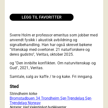
LEGG TIL FAVORITTER
Sverre Holm er professor emeritus som jobber med
anvendt fysikk i akustisk avbildning og
signalbehandling. Han har også skrevet bøkene
"Vitenskap med overtoner. 21 naturforskere og
deres gudstro", Veritas, oktober 2025.
og "Den innbilte konflikten. Om naturvitenskap og
Gud", 2021, Veritas.
Samtale, salg av kaffe / te og kake. Fri inngang.
Sted
Strindheim kirke
Bromstadbuen 34 Trondheim Sør-Trøndelag Sør-
Trøndelag Norway
Notater: Ved Valentinlyst butikksenter