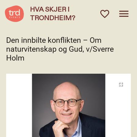
HVA SKJER I
menu
favorite_outlined
TRONDHEIM?
Den innbilte konflikten – Om
naturvitenskap og Gud, v/Sverre
Holm
fullscreen