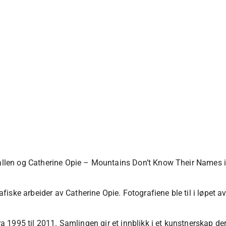
hallen og Catherine Opie – Mountains Don’t Know Their Names i 3
ske arbeider av Catherine Opie. Fotografiene ble til i løpet av 
fra 1995 til 2011. Samlingen gir et innblikk i et kunstnerskap d