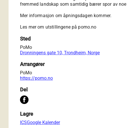
fremmed landskap som samtidig bærer spor av noe k
Mer informasjon om åpningsdagen kommer.
Les mer om utstillingene på
pomo.no
Sted
PoMo
Dronningens gate 10, Trondheim, Norge
Arrangører
PoMo
https://pomo.no
Del
Lagre
ICS
Google Kalender