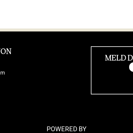
JON
MELD D
im
POWERED BY