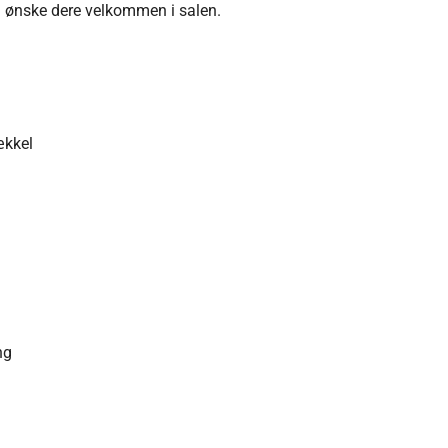
å ønske dere velkommen i salen.
ækkel
)
ng