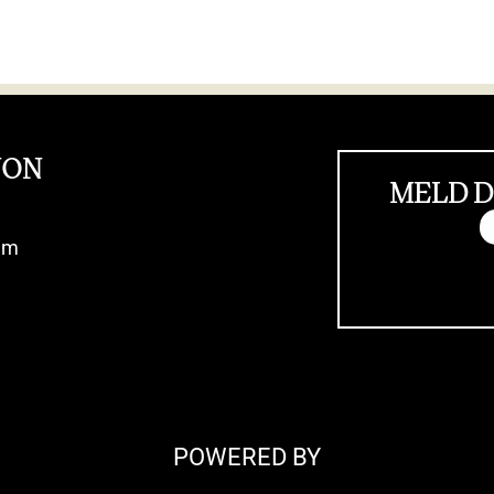
JON
MELD D
im
POWERED BY