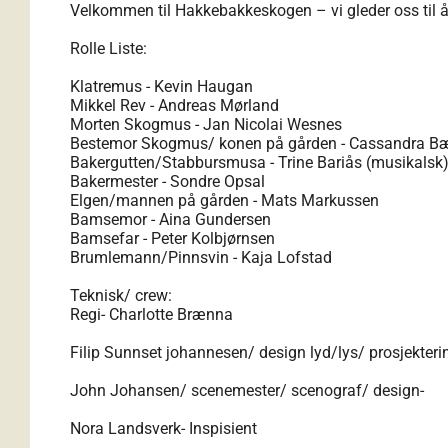
Velkommen til Hakkebakkeskogen – vi gleder oss til 
Rolle Liste:
Klatremus - Kevin Haugan
Mikkel Rev - Andreas Mørland
Morten Skogmus - Jan Nicolai Wesnes
Bestemor Skogmus/ konen på gården - Cassandra B
Bakergutten/Stabbursmusa - Trine Bariås (musikalsk
Bakermester - Sondre Opsal
Elgen/mannen på gården - Mats Markussen
Bamsemor - Aina Gundersen
Bamsefar - Peter Kolbjørnsen
Brumlemann/Pinnsvin - Kaja Lofstad
Teknisk/ crew:
Regi- Charlotte Brænna
Filip Sunnset johannesen/ design lyd/lys/ prosjekteri
John Johansen/ scenemester/ scenograf/ design-
Nora Landsverk- Inspisient