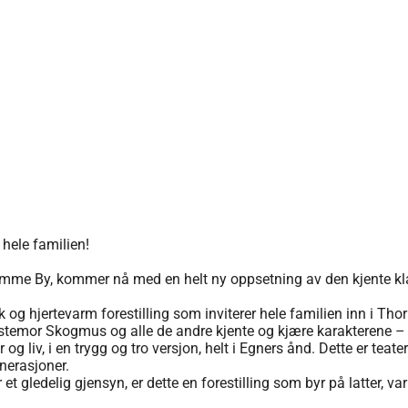
hele familien!
mme By, kommer nå med en helt ny oppsetning av den kjente kl
k og hjertevarm forestilling som inviterer hele familien inn i Tho
stemor Skogmus og alle de andre kjente og kjære karakterene – 
liv, i en trygg og tro versjon, helt i Egners ånd. Dette er teat
enerasjoner.
t gledelig gjensyn, er dette en forestilling som byr på latter, v