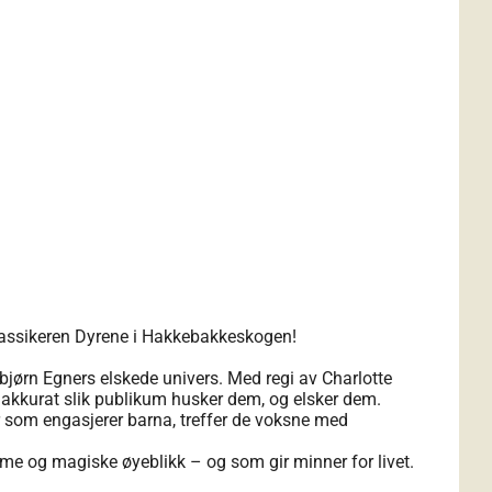
assikeren Dyrene i Hakkebakkeskogen!
rbjørn Egners elskede univers. Med regi av Charlotte
akkurat slik publikum husker dem, og elsker dem.
er som engasjerer barna, treffer de voksne med
arme og magiske øyeblikk – og som gir minner for livet.