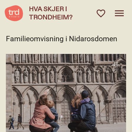
HVA SKJER I
menu
favorite_outlined
TRONDHEIM?
Familieomvisning i Nidarosdomen
fullscreen