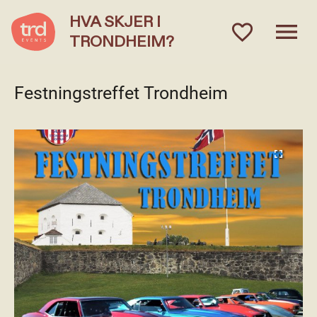
HVA SKJER I
menu
favorite_outlined
TRONDHEIM?
Festningstreffet Trondheim
fullscreen