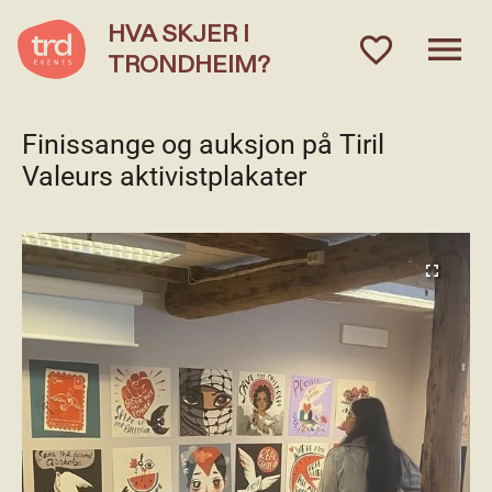
HVA SKJER I
menu
favorite_outlined
TRONDHEIM?
Finissange og auksjon på Tiril
Valeurs aktivistplakater
fullscreen