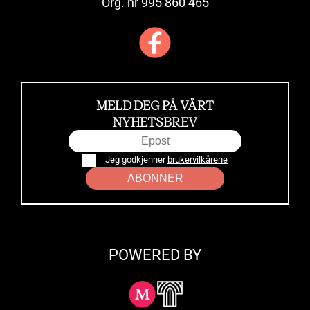
Org. nr 995 860 465
MELD DEG PÅ VÅRT
NYHETSBREV
Jeg godkjenner
brukervilkårene
ABONNER
POWERED BY