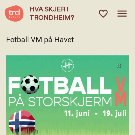
HVA SKJER I
menu
favorite_outlined
TRONDHEIM?
Fotball VM på Havet
fullscreen