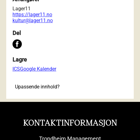
Lager11
https://lager11.no
kultur@lager11.no
Del
Lagre
ICS
Google Kalender
Upassende innhold?
KONTAKTINFORMASJON
Trondheim Management