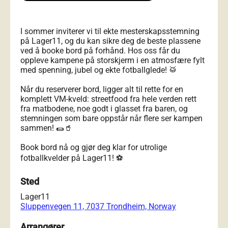
I sommer inviterer vi til ekte mesterskapsstemning
på Lager11, og du kan sikre deg de beste plassene
ved å booke bord på forhånd. Hos oss får du
oppleve kampene på storskjerm i en atmosfære fylt
med spenning, jubel og ekte fotballglede! 🥁
Når du reserverer bord, ligger alt til rette for en
komplett VM-kveld: streetfood fra hele verden rett
fra matbodene, noe godt i glasset fra baren, og
stemningen som bare oppstår når flere ser kampen
sammen! 🌯🥤
Book bord nå og gjør deg klar for utrolige
fotballkvelder på Lager11! ⚽
Sted
Lager11
Sluppenvegen 11, 7037 Trondheim, Norway
Arrangører