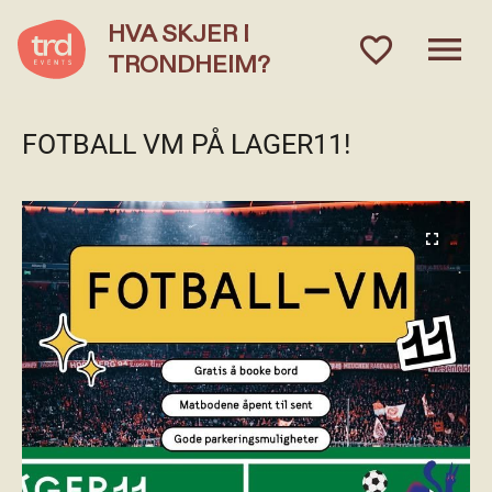
HVA SKJER I
menu
favorite_outlined
TRONDHEIM?
FOTBALL VM PÅ LAGER11!
fullscreen