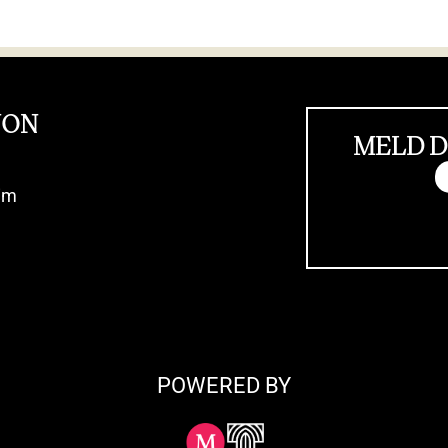
JON
MELD D
im
POWERED BY