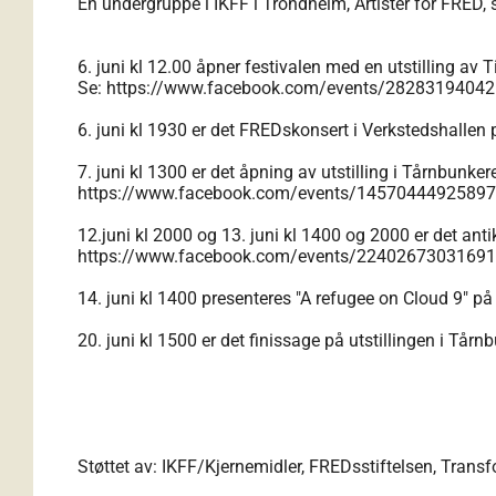
En undergruppe i IKFF i Trondheim, Artister for FRED, 
6. juni kl 12.00 åpner festivalen med en utstilling av T
Se:
https://www.facebook.com/events/2828319404
6. juni kl 1930 er det FREDskonsert i Verkstedshallen
7. juni kl 1300 er det åpning av utstilling i Tårnbun
https://www.facebook.com/events/1457044492589
12.juni kl 2000 og 13. juni kl 1400 og 2000 er det ant
https://www.facebook.com/events/2240267303169
14. juni kl 1400 presenteres "A refugee on Cloud 9" p
20. juni kl 1500 er det finissage på utstillingen i T
Støttet av: IKFF/Kjernemidler, FREDsstiftelsen, Tran