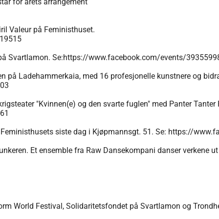
står for årets arrangement
iril Valeur på Feministhuset.
219515
 på Svartlamon. Se:
https://www.facebook.com/events/393559
keren på Ladehammerkaia, med 16 profesjonelle kunstnere og bidra
703
ikrigsteater "Kvinnen(e) og den svarte fuglen" med Panter Tanter 
161
å Feministhusets siste dag i Kjøpmannsgt. 51. Se:
https://www.
årnbunkeren. Et ensemble fra Raw Dansekompani danser verkene ut
sform World Festival, Solidaritetsfondet på Svartlamon og Tro