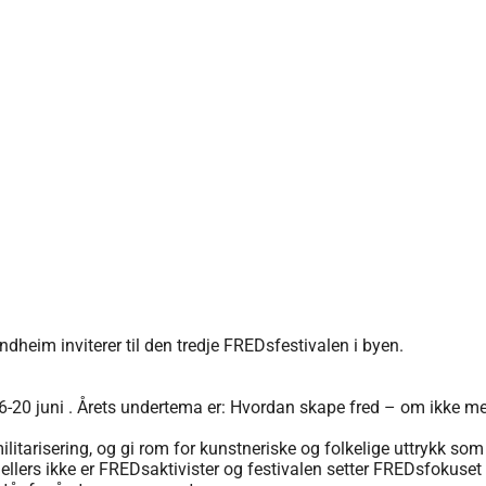
ondheim inviterer til den tredje FREDsfestivalen i byen.
6-20 juni . Årets undertema er: Hvordan skape fred – om ikke 
litarisering, og gi rom for kunstneriske og folkelige uttrykk som
lers ikke er FREDsaktivister og festivalen setter FREDsfokuset 