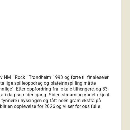
av NM i Rock i Trondheim 1993 og førte til finaleseier
llige spilleoppdrag og plateinnspilling måtte
lige". Etter oppfordring fra lokale tilhengere, og 33-
bra i dag som den gang. Siden streaming var et ukjent
tt tynnere i hyssingen og fått noen gram ekstra på
r en opplevelse for 2026 og vi ser for oss fulle