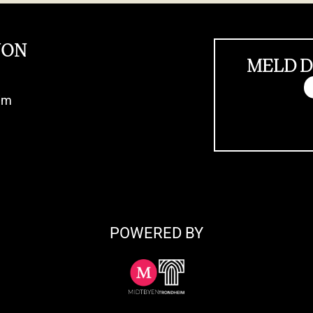
JON
MELD D
im
POWERED BY