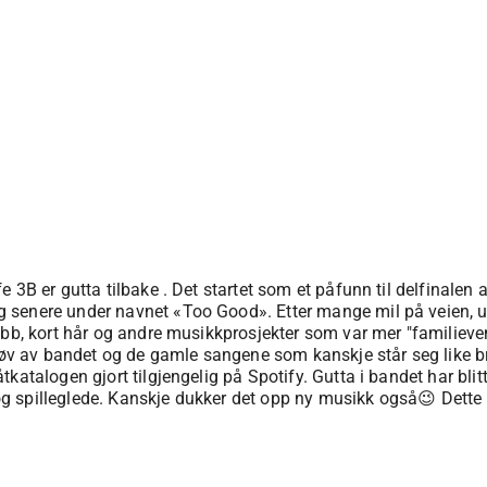
 3B er gutta tilbake . Det startet som et påfunn til delfinalen 
senere under navnet «Too Good». Etter mange mil på veien, uta
bb, kort hår og andre musikkprosjekter som var mer "familievenn
støv av bandet og de gamle sangene som kanskje står seg like 
katalogen gjort tilgjengelig på Spotify. Gutta i bandet har bli
spilleglede. Kanskje dukker det opp ny musikk også😉 Dette bli