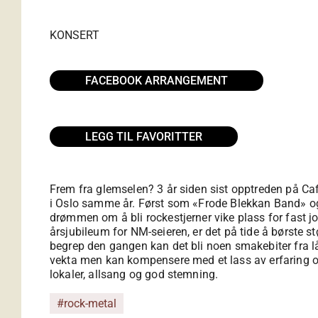
KONSERT
FACEBOOK ARRANGEMENT
LEGG TIL FAVORITTER
Frem fra glemselen? 3 år siden sist opptreden på Cafe
i Oslo samme år. Først som «Frode Blekkan Band» og 
drømmen om å bli rockestjerner vike plass for fast jo
årsjubileum for NM-seieren, er det på tide å børste 
begrep den gangen kan det bli noen smakebiter fra låt
vekta men kan kompensere med et lass av erfaring og 
lokaler, allsang og god stemning.
#rock-metal