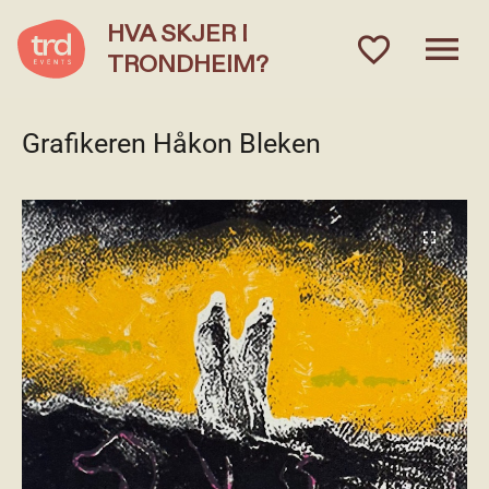
HVA SKJER I
menu
favorite_outlined
TRONDHEIM?
Grafikeren Håkon Bleken
fullscreen