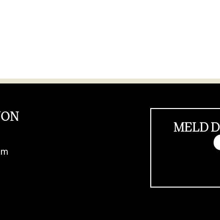
JON
MELD D
im