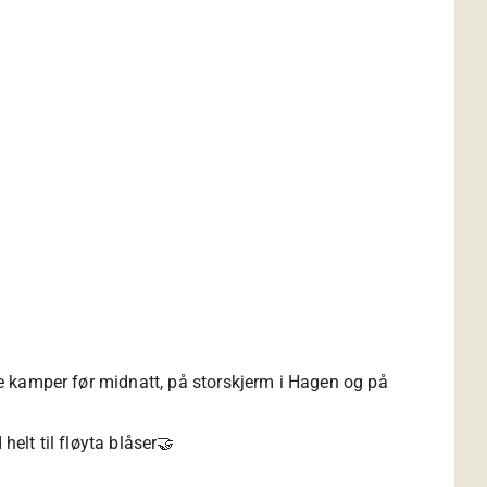
lle kamper før midnatt, på storskjerm i Hagen og på
helt til fløyta blåser🤝