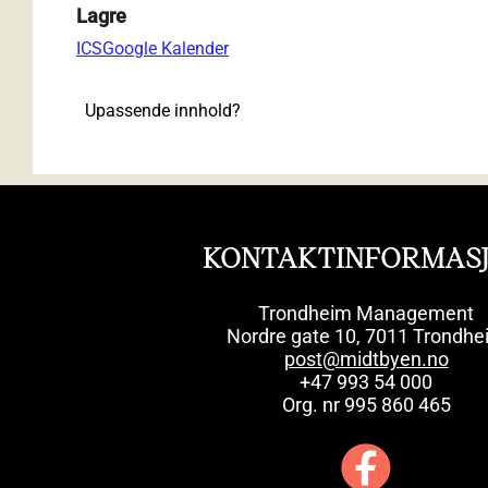
Lagre
ICS
Google Kalender
Upassende innhold?
KONTAKTINFORMAS
Trondheim Management
Nordre gate 10, 7011 Trondhe
post@midtbyen.no
+47 993 54 000
Org. nr 995 860 465