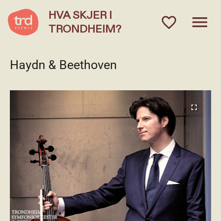
HVA SKJER I
menu
favorite_outlined
TRONDHEIM?
Haydn & Beethoven
fullscreen