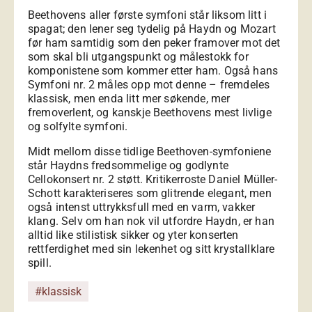
Beethovens aller første symfoni står liksom litt i
spagat; den lener seg tydelig på Haydn og Mozart
før ham samtidig som den peker framover mot det
som skal bli utgangspunkt og målestokk for
komponistene som kommer etter ham. Også hans
Symfoni nr. 2 måles opp mot denne – fremdeles
klassisk, men enda litt mer søkende, mer
fremoverlent, og kanskje Beethovens mest livlige
og solfylte symfoni.
Midt mellom disse tidlige Beethoven-symfoniene
står Haydns fredsommelige og godlynte
Cellokonsert nr. 2 støtt. Kritikerroste Daniel Müller-
Schott karakteriseres som glitrende elegant, men
også intenst uttrykksfull med en varm, vakker
klang. Selv om han nok vil utfordre Haydn, er han
alltid like stilistisk sikker og yter konserten
rettferdighet med sin lekenhet og sitt krystallklare
spill.
#klassisk