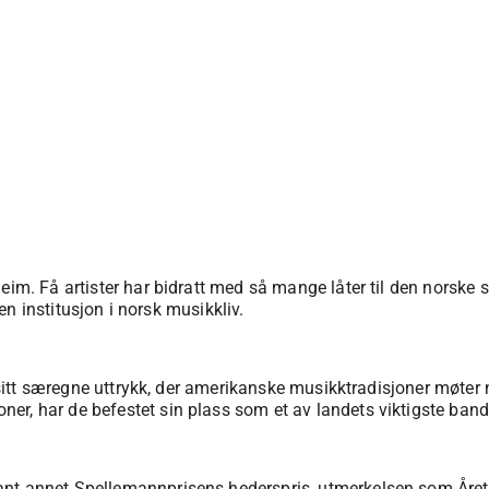
heim. Få artister har bidratt med så mange låter til den norske
 en institusjon i norsk musikkliv.
or sitt særegne uttrykk, der amerikanske musikktradisjoner møter
er, har de befestet sin plass som et av landets viktigste band
ant annet Spellemannprisens hederspris, utmerkelsen som Året