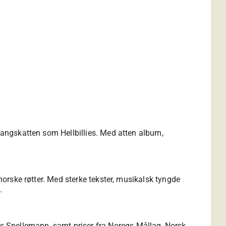
 sangskatten som Hellbillies. Med atten album,
 norske røtter. Med sterke tekster, musikalsk tyngde
.
s Spellemann, samt priser fra Noregs Mållag, Norsk