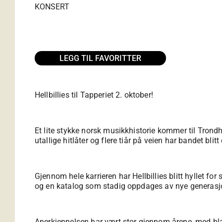
KONSERT
LEGG TIL FAVORITTER
Hellbillies til Tapperiet 2. oktober!
Et lite stykke norsk musikkhistorie kommer til Trond
utallige hitlåter og flere tiår på veien har bandet blitt
Gjennom hele karrieren har Hellbillies blitt hyllet f
og en katalog som stadig oppdages av nye generasjon
Anerkjennelsen har vært stor gjennom årene, med bl