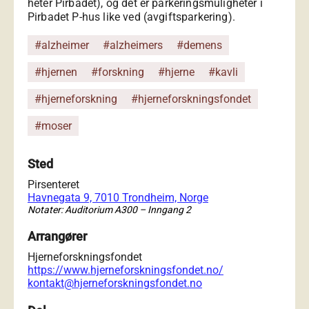
heter Pirbadet), og det er parkeringsmuligheter i
Pirbadet P-hus like ved (avgiftsparkering).
#alzheimer
#alzheimers
#demens
#hjernen
#forskning
#hjerne
#kavli
#hjerneforskning
#hjerneforskningsfondet
#moser
Sted
Pirsenteret
Havnegata 9, 7010 Trondheim, Norge
Notater: Auditorium A300 – Inngang 2
Arrangører
Hjerneforskningsfondet
https://www.hjerneforskningsfondet.no/
kontakt@hjerneforskningsfondet.no