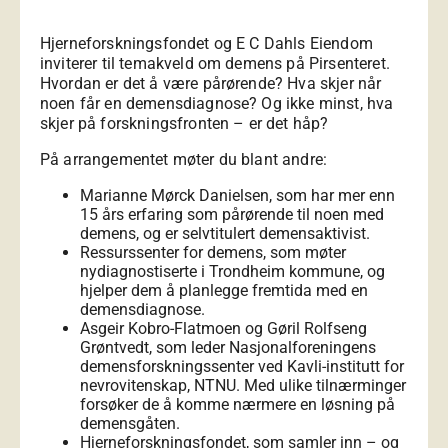
Hjerneforskningsfondet og E C Dahls Eiendom
inviterer til temakveld om demens på Pirsenteret.
Hvordan er det å være pårørende? Hva skjer når
noen får en demensdiagnose? Og ikke minst, hva
skjer på forskningsfronten – er det håp?
På arrangementet møter du blant andre:
Marianne Mørck Danielsen, som har mer enn
15 års erfaring som pårørende til noen med
demens, og er selvtitulert demensaktivist.
Ressurssenter for demens, som møter
nydiagnostiserte i Trondheim kommune, og
hjelper dem å planlegge fremtida med en
demensdiagnose.
Asgeir Kobro-Flatmoen og Gøril Rolfseng
Grøntvedt, som leder Nasjonalforeningens
demensforskningssenter ved Kavli-institutt for
nevrovitenskap, NTNU. Med ulike tilnærminger
forsøker de å komme nærmere en løsning på
demensgåten.
Hjerneforskningsfondet, som samler inn – og