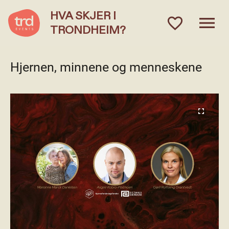
HVA SKJER I
menu
favorite_outlined
TRONDHEIM?
Hjernen, minnene og menneskene
fullscreen