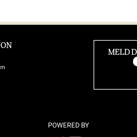
JON
MELD D
im
POWERED BY