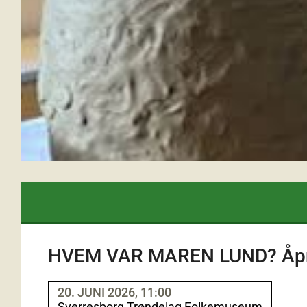
HVEM VAR MAREN LUND? Åpning
20. JUNI 2026, 11:00
Sverresborg Trøndelag Folkemuseum