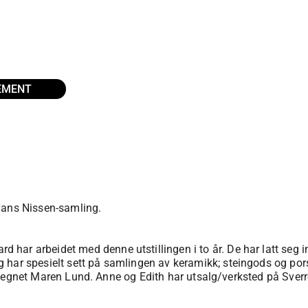
EMENT
Hans Nissen-samling.
har arbeidet med denne utstillingen i to år. De har latt seg 
 har spesielt sett på samlingen av keramikk; steingods og por
pet tilegnet Maren Lund. Anne og Edith har utsalg/verksted på S