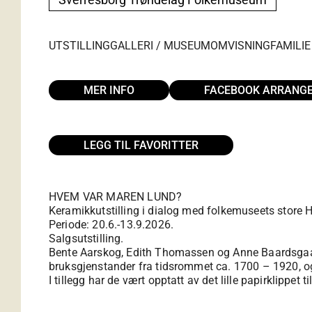
UTSTILLING
GALLERI / MUSEUM
OMVISNING
FAMILIE
MER INFO
FACEBOOK ARRANG
LEGG TIL FAVORITTER
HVEM VAR MAREN LUND?
Keramikkutstilling i dialog med folkemuseets store 
Periode: 20.6.-13.9.2026.
Salgsutstilling.
Bente Aarskog, Edith Thomassen og Anne Baardsgaard 
bruksgjenstander fra tidsrommet ca. 1700 – 1920, og
I tillegg har de vært opptatt av det lille papirklip