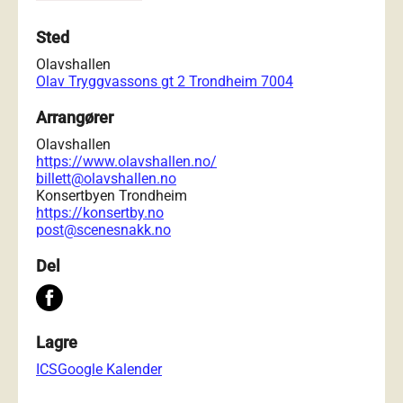
Sted
Olavshallen
Olav Tryggvassons gt 2 Trondheim 7004
Arrangører
Olavshallen
https://www.olavshallen.no/
billett@olavshallen.no
Konsertbyen Trondheim
https://konsertby.no
post@scenesnakk.no
Del
Lagre
ICS
Google Kalender