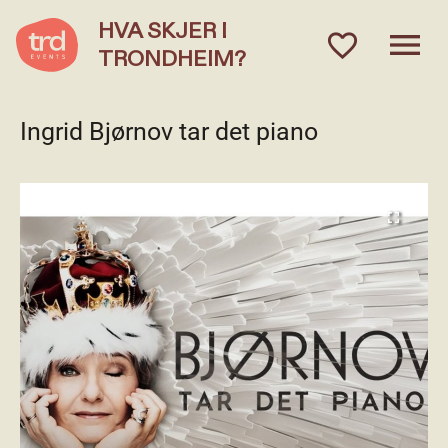
HVA SKJER I
menu
favorite_outlined
TRONDHEIM?
Ingrid Bjørnov tar det piano
fullscreen