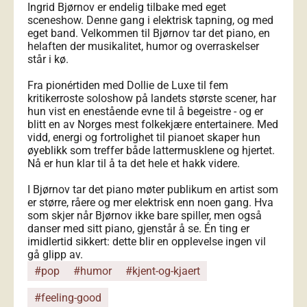
Ingrid Bjørnov er endelig tilbake med eget
sceneshow. Denne gang i elektrisk tapning, og med
eget band. Velkommen til Bjørnov tar det piano, en
helaften der musikalitet, humor og overraskelser
står i kø.
Fra pionértiden med Dollie de Luxe til fem
kritikerroste soloshow på landets største scener, har
hun vist en enestående evne til å begeistre - og er
blitt en av Norges mest folkekjære entertainere. Med
vidd, energi og fortrolighet til pianoet skaper hun
øyeblikk som treffer både lattermusklene og hjertet.
Nå er hun klar til å ta det hele et hakk videre.
I Bjørnov tar det piano møter publikum en artist som
er større, råere og mer elektrisk enn noen gang. Hva
som skjer når Bjørnov ikke bare spiller, men også
danser med sitt piano, gjenstår å se. Én ting er
imidlertid sikkert: dette blir en opplevelse ingen vil
gå glipp av.
#pop
#humor
#kjent-og-kjaert
#feeling-good