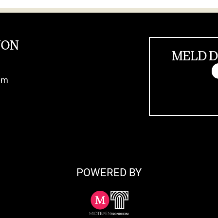
JON
MELD D
im
POWERED BY