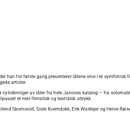
er han for første gang presenterer låtene sine i et symfonisk 
ede artister.
 på nytolkninger av låter fra hele Janoves katalog – fra solomate
tilpasset et mer filmatisk og teatralsk uttrykk.
lend Skomsvoll, Gisle Kverndokk, Erik Waldejer og Heine Røise