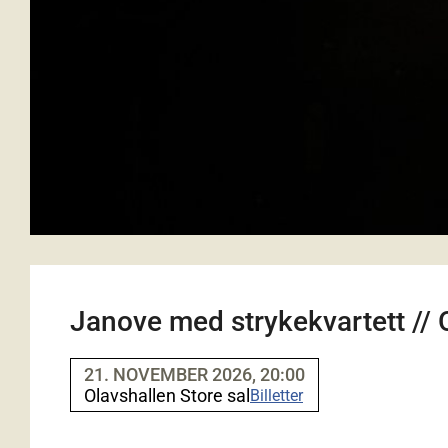
Janove med strykekvartett // 
21. NOVEMBER 2026, 20:00
Olavshallen Store sal
Billetter