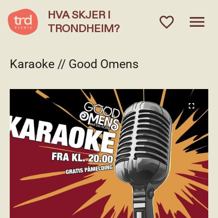
HVA SKJER I
menu
favorite_outlined
TRONDHEIM?
Karaoke // Good Omens
fullscreen