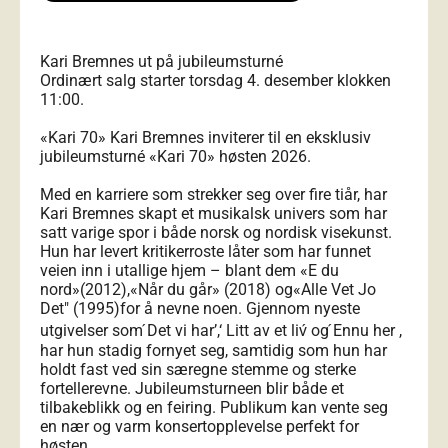
Kari Bremnes ut på jubileumsturné
Ordinært salg starter torsdag 4. desember klokken
11:00.
«Kari 70» Kari Bremnes inviterer til en eksklusiv
jubileumsturné «Kari 70» høsten 2026.
Med en karriere som strekker seg over fire tiår, har
Kari Bremnes skapt et musikalsk univers som har
satt varige spor i både norsk og nordisk visekunst.
Hun har levert kritikerroste låter som har funnet
veien inn i utallige hjem – blant dem «E du
nord»(2012),«Når du går» (2018) og«Alle Vet Jo
Det" (1995)for å nevne noen. Gjennom nyeste
utgivelser som ́Det vi har’,‘ Litt av et liv́ og ́Ennu her ,
har hun stadig fornyet seg, samtidig som hun har
holdt fast ved sin særegne stemme og sterke
fortellerevne. Jubileumsturneen blir både et
tilbakeblikk og en feiring. Publikum kan vente seg
en nær og varm konsertopplevelse perfekt for
høsten.