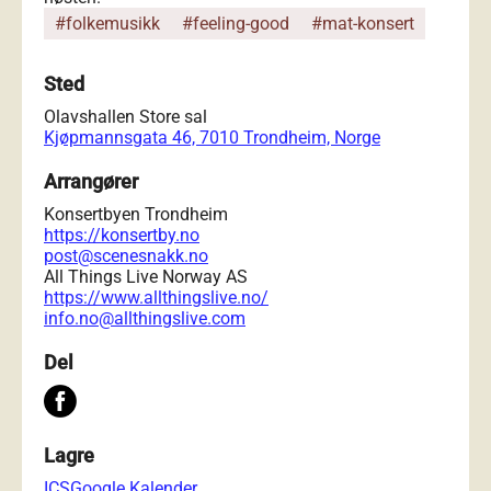
#folkemusikk
#feeling-good
#mat-konsert
Sted
Olavshallen Store sal
Kjøpmannsgata 46, 7010 Trondheim, Norge
Arrangører
Konsertbyen Trondheim
https://konsertby.no
post@scenesnakk.no
All Things Live Norway AS
https://www.allthingslive.no/
info.no@allthingslive.com
Del
Lagre
ICS
Google Kalender