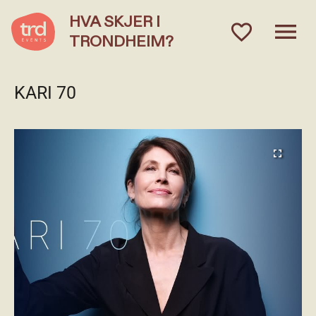
HVA SKJER I
menu
favorite_outlined
TRONDHEIM?
KARI 70
fullscreen