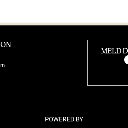
JON
MELD D
im
POWERED BY