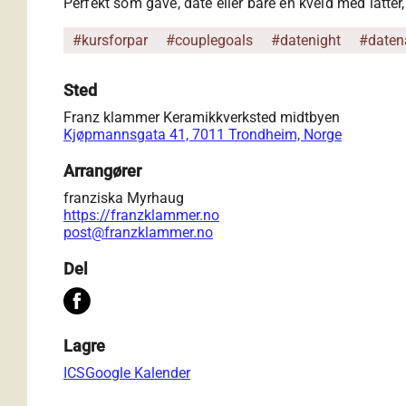
Perfekt som gave, date eller bare en kveld med latter,
#kursforpar
#couplegoals
#datenight
#daten
Sted
Franz klammer Keramikkverksted midtbyen
Kjøpmannsgata 41, 7011 Trondheim, Norge
Arrangører
franziska Myrhaug
https://franzklammer.no
post@franzklammer.no
Del
Lagre
ICS
Google Kalender