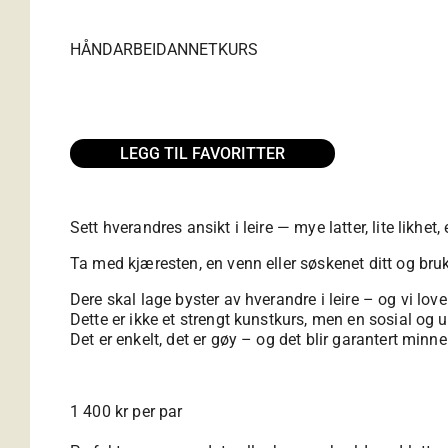
HÅNDARBEID
ANNET
KURS
LEGG TIL FAVORITTER
Sett hverandres ansikt i leire — mye latter, lite likhet
Ta med kjæresten, en venn eller søskenet ditt og bruk
Dere skal lage byster av hverandre i leire – og vi love
Dette er ikke et strengt kunstkurs, men en sosial og uh
Det er enkelt, det er gøy – og det blir garantert minne
1 400 kr per par