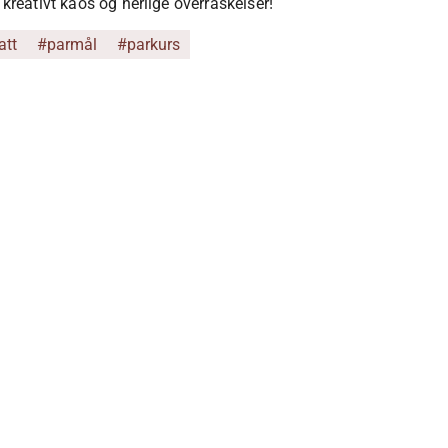
 kreativt kaos og herlige overraskelser!
att
#parmål
#parkurs