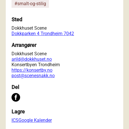
#smalt-og-stilig
Sted
Dokkhuset Scene
Dokkparken 4 Trondheim 7042
Arrangører
Dokkhuset Scene
arild@dokkhuset.no
Konsertbyen Trondheim
https://konsertby.no
post@scenesnakk.no
Del
Lagre
ICS
Google Kalender