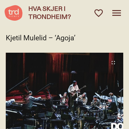
HVA SKJER I
menu
favorite_outlined
TRONDHEIM?
Kjetil Mulelid – ‘Agoja’
fullscreen