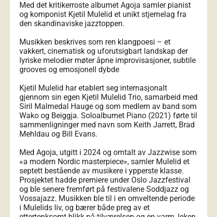
Med det kritikerroste albumet Agoja samler pianist
og komponist Kjetil Mulelid et unikt stjernelag fra
den skandinaviske jazztoppen.
Musikken beskrives som ren klangpoesi – et
vakkert, cinematisk og uforutsigbart landskap der
lyriske melodier møter åpne improvisasjoner, subtile
grooves og emosjonell dybde
Kjetil Mulelid har etablert seg internasjonalt
gjennom sin egen Kjetil Mulelid Trio, samarbeid med
Siril Malmedal Hauge og som medlem av band som
Wako og Beiggja. Soloalbumet Piano (2021) førte til
sammenligninger med navn som Keith Jarrett, Brad
Mehldau og Bill Evans.
Med Agoja, utgitt i 2024 og omtalt av Jazzwise som
«a modern Nordic masterpiece», samler Mulelid et
septett bestående av musikere i ypperste klasse.
Prosjektet hadde premiere under Oslo Jazzfestival
og ble senere fremført på festivalene Soddjazz og
Vossajazz. Musikken ble til i en omveltende periode
i Mulelids liv, og bærer både preg av et
ettertenksomt blikk på tilværelsen og en varm, leken