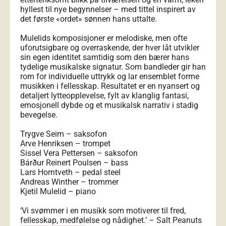
hyllest til nye begynnelser – med tittel inspirert av
det første «ordet» sønnen hans uttalte.
Mulelids komposisjoner er melodiske, men ofte
uforutsigbare og overraskende, der hver låt utvikler
sin egen identitet samtidig som den bærer hans
tydelige musikalske signatur. Som bandleder gir han
rom for individuelle uttrykk og lar ensemblet forme
musikken i fellesskap. Resultatet er en nyansert og
detaljert lytteopplevelse, fylt av klanglig fantasi,
emosjonell dybde og et musikalsk narrativ i stadig
bevegelse.
Trygve Seim – saksofon
Arve Henriksen – trompet
Sissel Vera Pettersen – saksofon
Bárður Reinert Poulsen – bass
Lars Horntveth – pedal steel
Andreas Winther – trommer
Kjetil Mulelid – piano
‘Vi svømmer i en musikk som motiverer til fred,
fellesskap, medfølelse og nådighet.’ – Salt Peanuts