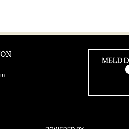
JON
MELD D
im