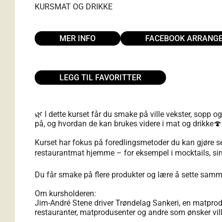
KURS
MAT OG DRIKKE
MER INFO
FACEBOOK ARRANG
LEGG TIL FAVORITTER
🌿 I dette kurset får du smake på ville vekster, sop
på, og hvordan de kan brukes videre i mat og drikke🍄
Kurset har fokus på foredlingsmetoder du kan gjøre selv
restaurantmat hjemme – for eksempel i mocktails, sirup
Du får smake på flere produkter og lære å sette samme
Om kursholderen:
Jim-André Stene driver Trøndelag Sankeri, en matproduse
restauranter, matprodusenter og andre som ønsker vil