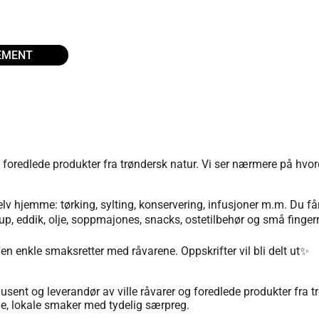
EMENT
p og foredlede produkter fra trøndersk natur. Vi ser nærmere på
 hjemme: tørking, sylting, konservering, infusjoner m.m. Du får in
, eddik, olje, soppmajones, snacks, ostetilbehør og små fingerre
n enkle smaksretter med råvarene. Oppskrifter vil bli delt ut✨
nt og leverandør av ville råvarer og foredlede produkter fra trøn
le, lokale smaker med tydelig særpreg.