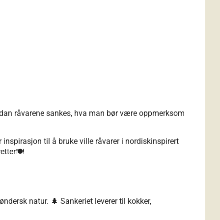
 hvordan råvarene sankes, hva man bør være oppmerksom
spirasjon til å bruke ville råvarer i nordiskinspirert
tter🍽️
dersk natur. 🌲 Sankeriet leverer til kokker,