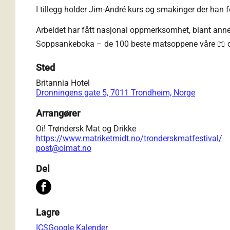
I tillegg holder Jim-André kurs og smakinger der han
Arbeidet har fått nasjonal oppmerksomhet, blant ann
Soppsankeboka – de 100 beste matsoppene våre 📖 og
Sted
Britannia Hotel
Dronningens gate 5, 7011 Trondheim, Norge
Arrangører
Oi! Trøndersk Mat og Drikke
https://www.matriketmidt.no/tronderskmatfestival/
post@oimat.no
Del
Lagre
ICS
Google Kalender