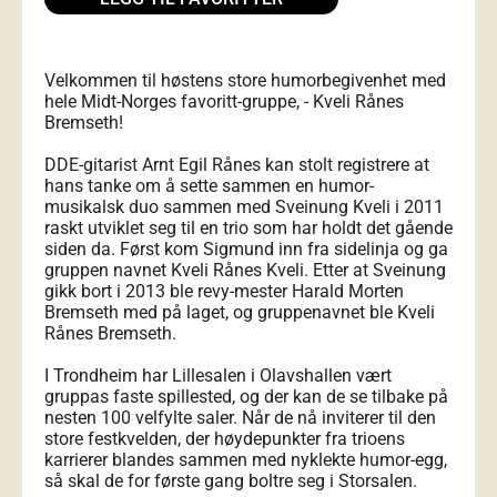
Velkommen til høstens store humorbegivenhet med
hele Midt-Norges favoritt-gruppe, - Kveli Rånes
Bremseth!
DDE-gitarist Arnt Egil Rånes kan stolt registrere at
hans tanke om å sette sammen en humor-
musikalsk duo sammen med Sveinung Kveli i 2011
raskt utviklet seg til en trio som har holdt det gående
siden da. Først kom Sigmund inn fra sidelinja og ga
gruppen navnet Kveli Rånes Kveli. Etter at Sveinung
gikk bort i 2013 ble revy-mester Harald Morten
Bremseth med på laget, og gruppenavnet ble Kveli
Rånes Bremseth.
I Trondheim har Lillesalen i Olavshallen vært
gruppas faste spillested, og der kan de se tilbake på
nesten 100 velfylte saler. Når de nå inviterer til den
store festkvelden, der høydepunkter fra trioens
karrierer blandes sammen med nyklekte humor-egg,
så skal de for første gang boltre seg i Storsalen.