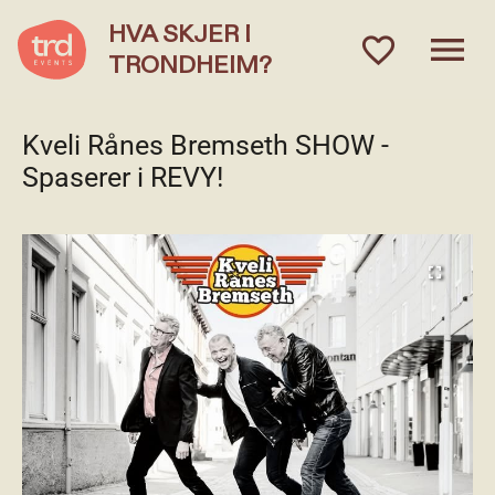
HVA SKJER I
menu
favorite_outlined
TRONDHEIM?
Kveli Rånes Bremseth SHOW -
Spaserer i REVY!
fullscreen