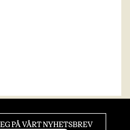
EG PÅ VÅRT NYHETSBREV