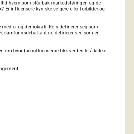
 alltid hvem som står bak markedsføringen og de
 Er influensere kyniske selgere eller forbilder og
le medier og demokrati. Rein definerer seg som
lder, samfunnsdebattant og definerer seg som en
en om hvordan influenserne fikk verden til å klikke
rangement.