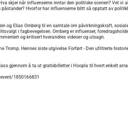
 Hva skjer når influenserne inntar den politiske scenen? Vet vi
tander? Hvorfor har influenserne blitt så opptatt av politikk?
 Rein og Elias Omberg til en samtale om påvirkningskraft, sosia
tillitsvalgt i fagbevegelsen. Omberg er influenser, foredragsho
mmentert og kritisert hverandres videoer og utsagn.
e Tromp. Hennes siste utgivelse Forført - Den ufiltrerte histori
ss gjennom å ta ut gratisbilletter i Hoopla til hvert enkelt ar
no/event/1850166831