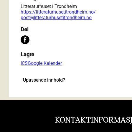
Litteraturhuset i Trondheim
https://litteraturhusetitrondheim.no/
post@litteraturhusetitrondheim.no
Del
Lagre
ICS
Google Kalender
Upassende innhold?
KONTAKTINFORMAS