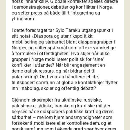
norsk innenriksliv. Globale konflikter speiles direkte
i demonstrasjoner, debatter og konflikter i Norge,
og setter press på både tillit, integrering og
ytringsrom.
I dette foredraget tar Sylo Taraku utgangspunkt i
sitt notat «Diaspora og utenrikspolitikk:
mobilisering og sårbarhet blant diasporagrupper i
Norge», og stiller spørsmål som ofte er vanskelige
å formulere i offentligheten: Hva skjer når ulike
grupper i Norge mobiliserer politisk for “sine”
konflikter i utlandet? Når blir engasjement en
demokratisk ressurs, og når bidrar det til
polarisering? Og hvordan håndterer et lite,
tillitsbasert samfunn at globale konfliktlinjer flytter
inn i nabolag, skoler og offentlig debatt?
Gjennom eksempler fra ukrainske, russiske,
palestinske, jødiske, iranske og kurdiske miljøer
belyses både diasporaers politiske kraft og deres
sårbarhet – mellom hjemlandsmyndigheter som
forsøker å mobilisere eller kontrollere dem, og et
norsk samfunn som i økende grad spør hvor deres