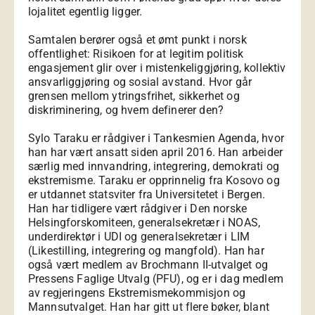
lojalitet egentlig ligger.
Samtalen berører også et ømt punkt i norsk
offentlighet: Risikoen for at legitim politisk
engasjement glir over i mistenkeliggjøring, kollektiv
ansvarliggjøring og sosial avstand. Hvor går
grensen mellom ytringsfrihet, sikkerhet og
diskriminering, og hvem definerer den?
Sylo Taraku er rådgiver i Tankesmien Agenda, hvor
han har vært ansatt siden april 2016. Han arbeider
særlig med innvandring, integrering, demokrati og
ekstremisme. Taraku er opprinnelig fra Kosovo og
er utdannet statsviter fra Universitetet i Bergen.
Han har tidligere vært rådgiver i Den norske
Helsingforskomiteen, generalsekretær i NOAS,
underdirektør i UDI og generalsekretær i LIM
(Likestilling, integrering og mangfold). Han har
også vært medlem av Brochmann II-utvalget og
Pressens Faglige Utvalg (PFU), og er i dag medlem
av regjeringens Ekstremismekommisjon og
Mannsutvalget. Han har gitt ut flere bøker, blant