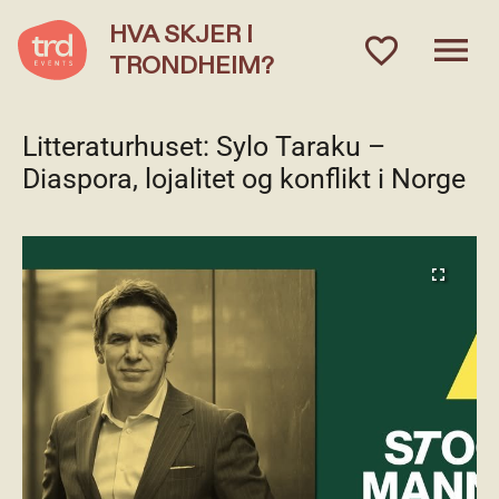
HVA SKJER I
menu
favorite_outlined
TRONDHEIM?
Litteraturhuset: Sylo Taraku –
Diaspora, lojalitet og konflikt i Norge
fullscreen