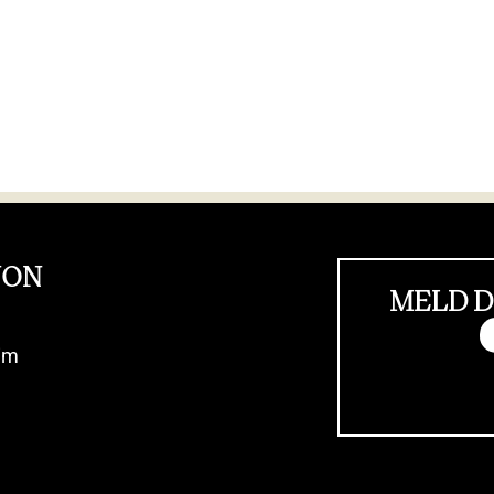
JON
MELD D
im