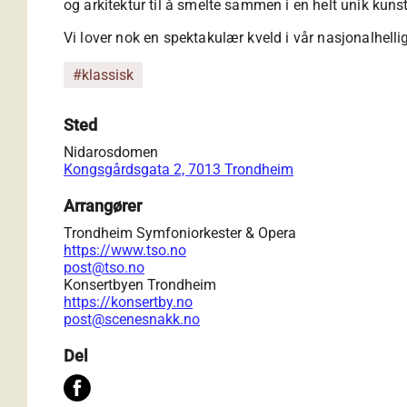
og arkitektur til å smelte sammen i en helt unik kuns
Vi lover nok en spektakulær kveld i vår nasjonalhell
#klassisk
Sted
Nidarosdomen
Kongsgårdsgata 2, 7013 Trondheim
Arrangører
Trondheim Symfoniorkester & Opera
https://www.tso.no
post@tso.no
Konsertbyen Trondheim
https://konsertby.no
post@scenesnakk.no
Del