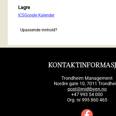
Lagre
ICS
Google Kalender
Upassende innhold?
KONTAKTINFORMAS
Trondheim Management
Nordre gate 10, 7011 Trondhe
post@midtbyen.no
+47 993 54 000
Org. nr 995 860 465