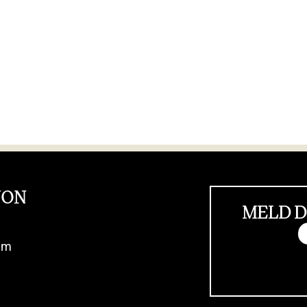
JON
MELD D
im