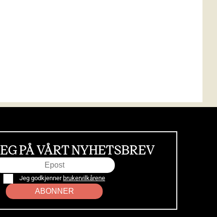
EG PÅ VÅRT NYHETSBREV
Jeg godkjenner
brukervilkårene
ABONNER