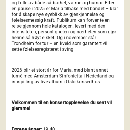
og fulle av både sårbarhet, varme og humor. Etter
en pause i 2025 er Maria tilbake med bandet – klar
for å skape nye øyeblikk av gjenkjennelse og
følelsesmessig kraft. Publikum kan forvente en
reise gjennom hele katalogen, levert med den
intensiteten, personligheten og nærheten som gjør
henne så høyt elsket. Og i november står
Trondheim for tur – en kveld som garantert vil
sette følelsesregisteret i sving.
2026 blir et stort år for Maria, med blant annet
turné med Amsterdam Sinfonietta i Nederland og
innspilling av live-album i Oslo konserthus.
Velkommen til en konsertopplevelse du sent vil
glemme!
Dørene åpner:
19:40