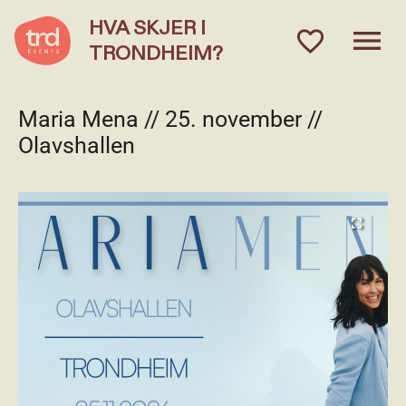
HVA SKJER I
menu
favorite_outlined
TRONDHEIM?
Maria Mena // 25. november //
Olavshallen
fullscreen