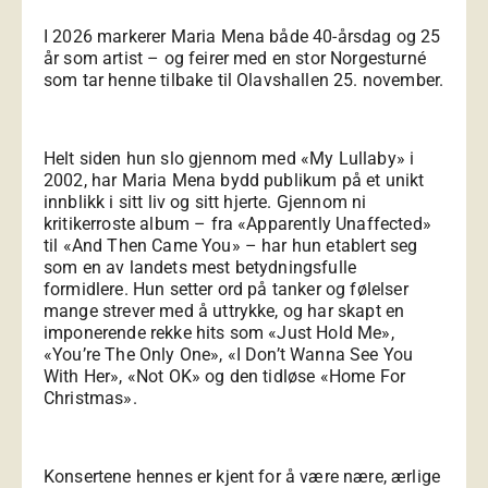
I 2026 markerer Maria Mena både 40-årsdag og 25
år som artist – og feirer med en stor Norgesturné
som tar henne tilbake til Olavshallen 25. november.
Helt siden hun slo gjennom med «My Lullaby» i
2002, har Maria Mena bydd publikum på et unikt
innblikk i sitt liv og sitt hjerte. Gjennom ni
kritikerroste album – fra «Apparently Unaffected»
til «And Then Came You» – har hun etablert seg
som en av landets mest betydningsfulle
formidlere. Hun setter ord på tanker og følelser
mange strever med å uttrykke, og har skapt en
imponerende rekke hits som «Just Hold Me»,
«You’re The Only One», «I Don’t Wanna See You
With Her», «Not OK» og den tidløse «Home For
Christmas».
Konsertene hennes er kjent for å være nære, ærlige