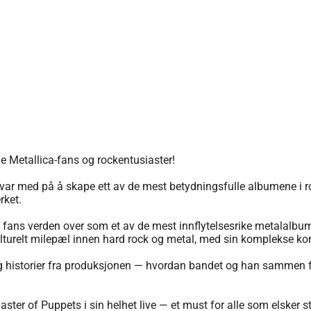
lle Metallica-fans og rockentusiaster!
 med på å skape ett av de mest betydningsfulle albumene i ro
rket.
og fans verden over som et av de mest innflytelsesrike metalalbu
ulturelt milepæl innen hard rock og metal, med sin komplekse kom
g historier fra produksjonen — hvordan bandet og han sammen f
ter of Puppets i sin helhet live — et must for alle som elsker st