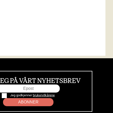
EG PÅ VÅRT NYHETSBREV
Jeg godkjenner
brukervilkårene
ABONNER