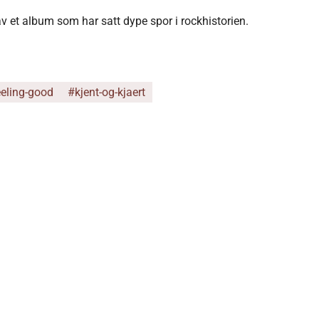
 av et album som har satt dype spor i rockhistorien.
eling-good
#kjent-og-kjaert