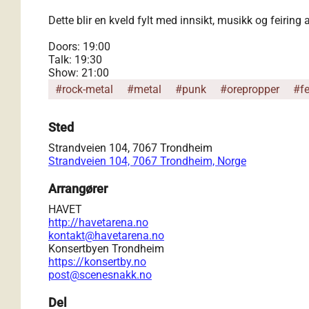
Dette blir en kveld fylt med innsikt, musikk og feiring
Doors: 19:00
Talk: 19:30
Show: 21:00
#rock-metal
#metal
#punk
#orepropper
#fe
Sted
Strandveien 104, 7067 Trondheim
Strandveien 104, 7067 Trondheim, Norge
Arrangører
HAVET
http://havetarena.no
kontakt@havetarena.no
Konsertbyen Trondheim
https://konsertby.no
post@scenesnakk.no
Del