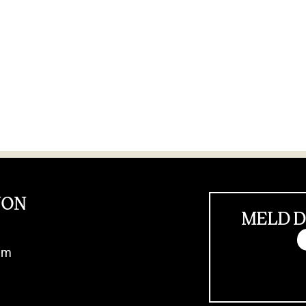
JON
MELD D
im