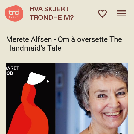
HVA SKJER I
menu
favorite_outlined
TRONDHEIM?
Merete Alfsen - Om å oversette The
Handmaid's Tale
fullscreen