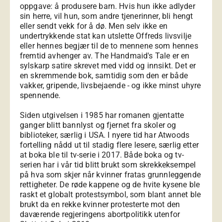
oppgave: å produsere barn. Hvis hun ikke adlyder
sin herre, vil hun, som andre tjenerinner, bli hengt
eller sendt vekk for å dø. Men selv ikke en
undertrykkende stat kan utslette Offreds livsvilje
eller hennes begjær til de to mennene som hennes
fremtid avhenger av. The Handmaid's Tale er en
sylskarp satire skrevet med vidd og innsikt. Det er
en skremmende bok, samtidig som den er både
vakker, gripende, livsbejaende - og ikke minst uhyre
spennende.
Siden utgivelsen i 1985 har romanen gjentatte
ganger blitt bannlyst og fjernet fra skoler og
biblioteker, særlig i USA. I nyere tid har Atwoods
fortelling nådd ut til stadig flere lesere, særlig etter
at boka ble til tv-serie i 2017. Både boka og tv-
serien har i vår tid blitt brukt som skrekkeksempel
på hva som skjer når kvinner fratas grunnleggende
rettigheter. De røde kappene og de hvite kysene ble
raskt et globalt protestsymbol, som blant annet ble
brukt da en rekke kvinner protesterte mot den
daværende regjeringens abortpolitikk utenfor