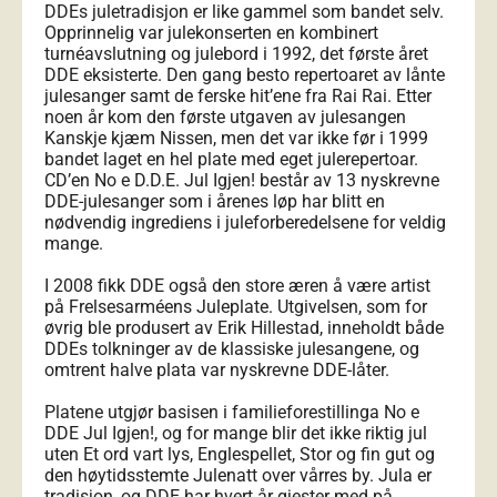
DDEs juletradisjon er like gammel som bandet selv.
Opprinnelig var julekonserten en kombinert
turnéavslutning og julebord i 1992, det første året
DDE eksisterte. Den gang besto repertoaret av lånte
julesanger samt de ferske hit’ene fra Rai Rai. Etter
noen år kom den første utgaven av julesangen
Kanskje kjæm Nissen, men det var ikke før i 1999
bandet laget en hel plate med eget julerepertoar.
CD’en No e D.D.E. Jul Igjen! består av 13 nyskrevne
DDE-julesanger som i årenes løp har blitt en
nødvendig ingrediens i juleforberedelsene for veldig
mange.
I 2008 fikk DDE også den store æren å være artist
på Frelsesarméens Juleplate. Utgivelsen, som for
øvrig ble produsert av Erik Hillestad, inneholdt både
DDEs tolkninger av de klassiske julesangene, og
omtrent halve plata var nyskrevne DDE-låter.
Platene utgjør basisen i familieforestillinga No e
DDE Jul Igjen!, og for mange blir det ikke riktig jul
uten Et ord vart lys, Englespellet, Stor og fin gut og
den høytidsstemte Julenatt over vårres by. Jula er
tradisjon, og DDE har hvert år gjester med på