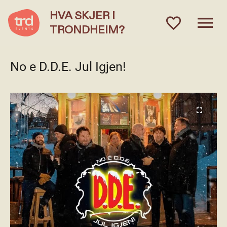
HVA SKJER I
menu
favorite_outlined
TRONDHEIM?
No e D.D.E. Jul Igjen!
fullscreen