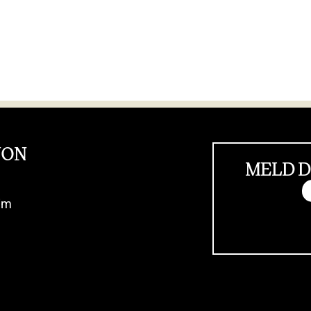
JON
MELD D
im