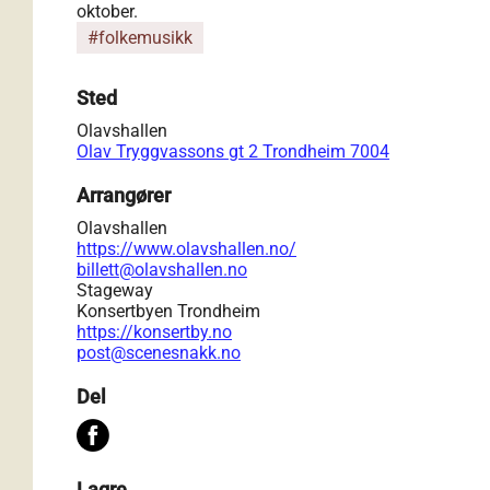
oktober.
#folkemusikk
Sted
Olavshallen
Olav Tryggvassons gt 2 Trondheim 7004
Arrangører
Olavshallen
https://www.olavshallen.no/
billett@olavshallen.no
Stageway
Konsertbyen Trondheim
https://konsertby.no
post@scenesnakk.no
Del
Lagre