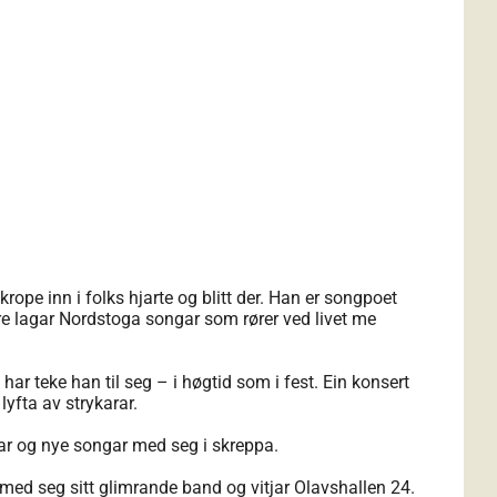
rope inn i folks hjarte og blitt der. Han er songpoet
re lagar Nordstoga songar som rører ved livet me
 har teke han til seg – i høgtid som i fest. Ein konsert
lyfta av strykarar.
tar og nye songar med seg i skreppa.
med seg sitt glimrande band og vitjar Olavshallen 24.