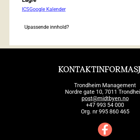
ICS
Google Kalender
Upassende innhold?
KONTAKTINFORMAS
Trondheim Management
Nordre gate 10, 7011 Trondhe
post@midtbyen.no
+47 993 54 000
Org. nr 995 860 465