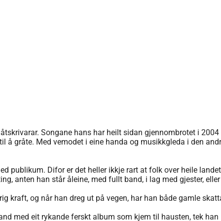
låtskrivarar. Songane hans har heilt sidan gjennombrotet i 2004 k
 til å gråte. Med vemodet i eine handa og musikkgleda i den and
 publikum. Difor er det heller ikkje rart at folk over heile landet
 anten han står åleine, med fullt band, i lag med gjester, eller 
rig kraft, og når han dreg ut på vegen, har han både gamle skat
nd med eit rykande ferskt album som kjem til hausten, tek han 