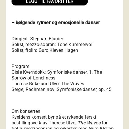
LEGG TIL FAVORITTER
– bølgende rytmer og emosjonelle danser
Dirigent: Stephan Blunier
Solist, mezzo-sopran: Tone Kummervoll
Solist, fiolin: Guro Kleven Hagen
Program
Gisle Kverndokk: Symfoniske danser, 1. The
Sorrow of Loneliness
Therese Birkelund Ulvo: The Waves
Sergej Rachmaninov: Symfoniske danser, op. 45
Om konserten
Kveldens konsert byr på et rykende ferskt
bestillingsverk av Therese Ulvo;
The Waves
for
fiolin, mezzosopran og orkester, med Guro Kleven