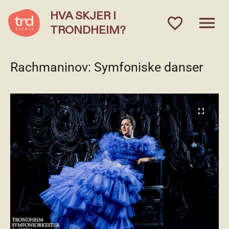
HVA SKJER I
menu
favorite_outlined
TRONDHEIM?
Rachmaninov: Symfoniske danser
fullscreen