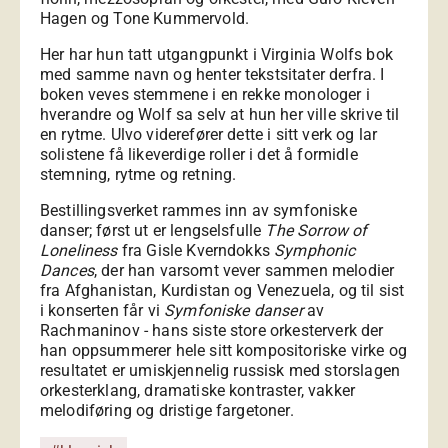
Hagen og Tone Kummervold.
Her har hun tatt utgangpunkt i Virginia Wolfs bok
med samme navn og henter tekstsitater derfra. I
boken veves stemmene i en rekke monologer i
hverandre og Wolf sa selv at hun her ville skrive til
en rytme. Ulvo viderefører dette i sitt verk og lar
solistene få likeverdige roller i det å formidle
stemning, rytme og retning.
Bestillingsverket rammes inn av symfoniske
danser; først ut er lengselsfulle
The Sorrow of
Loneliness
fra Gisle Kverndokks
Symphonic
Dances
, der han varsomt vever sammen melodier
fra Afghanistan, Kurdistan og Venezuela, og til sist
i konserten får vi
Symfoniske danser
av
Rachmaninov - hans siste store orkesterverk der
han oppsummerer hele sitt kompositoriske virke og
resultatet er umiskjennelig russisk med storslagen
orkesterklang, dramatiske kontraster, vakker
melodiføring og dristige fargetoner.