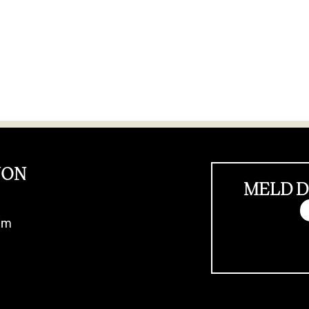
JON
MELD D
im