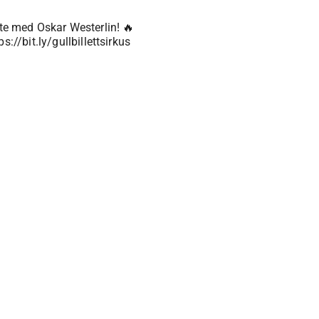
e med Oskar Westerlin! 🔥
://bit.ly/gullbillettsirkus