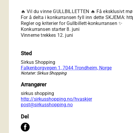
🔥 Vil du vinne GULLBILLETTEN 🔥 Få eksklusivt møt
For å delta i konkurransen fyll inn dette SKJEMA: https
Regler og kriterier for Gullbillett-konkurransen ✨
Konkurransen starter 8. juni
Vinnerne trekkes 12. juni
Sted
Sirkus Shopping
Falkenborgvegen 1, 7044 Trondheim, Norge
Notater: Sirkus Shopping
Arrangører
sirkus shopping
http://sirkusshopping.no/hvaskjer
post@sirkusshopping.no
Del