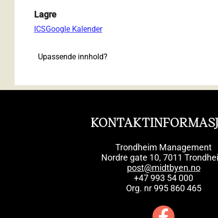
Lagre
ICS
Google Kalender
Upassende innhold?
KONTAKTINFORMAS
Trondheim Management
Nordre gate 10, 7011 Trondhe
post@midtbyen.no
+47 993 54 000
Org. nr 995 860 465