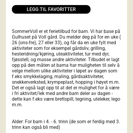
LEGG TIL FAVORITTER
SommerVoll er et ferietilbud for barn. Vi har base på
Gulhuset på Voll gård. Du melder deg på for en uke (
26 (ons-fre), 27 eller 33), og får da en uke fylt med
aktiviteter som for eksempel gårdsliv, grilling,
hesteridning/kjøring, uteaktiviteter, tur med dyr,
fjøsstell, og masse andre aktiviteter. Tilbudet er lagt
opp på den måten at barna har muligheten til selv å
velge mellom ulike aktiviteter i løpet av dagen som
f.eks smykkelaging, maling, gårdsaktiviteter,
snekkerverksted, krympeplast, hopping i høyet m.m.
Det er også lagt opp til at det er mulighet for å være
i fri aktivitet/lek med andre barn deler av dagen -
dette kan f.eks være brettspill, tegning, uteleker, lego
m.m.
Alder: For barn i 4. - 6. trinn (de som er ferdig med 3.
trinn kan også bli med)