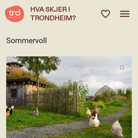
HVA SKJER I
menu
favorite_outlined
TRONDHEIM?
Sommervoll
fullscreen