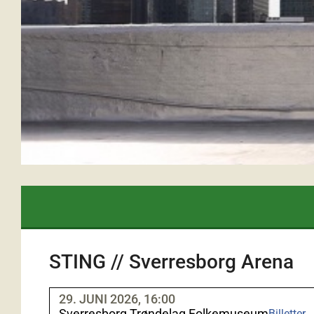
STING // Sverresborg Arena
29. JUNI 2026, 16:00
Sverresborg Trøndelag Folkemuseum
Billetter