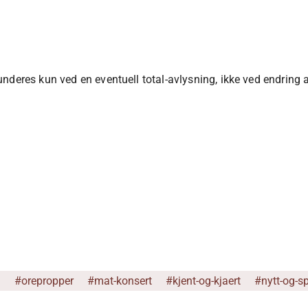
deres kun ved en eventuell total-avlysning, ikke ved endring a
g
#orepropper
#mat-konsert
#kjent-og-kjaert
#nytt-og-s