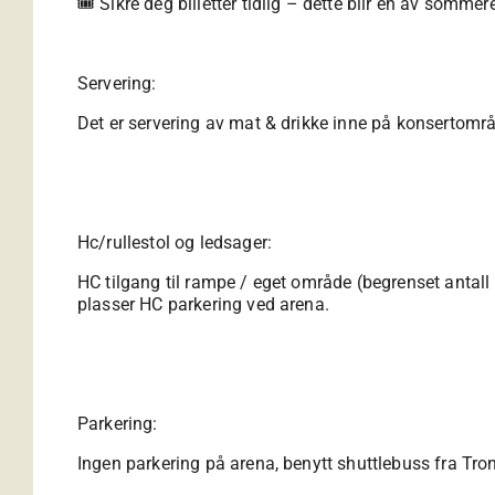
🎟️ Sikre deg billetter tidlig – dette blir en av somm
Servering:
Det er servering av mat & drikke inne på konsertomr
Hc/rullestol og ledsager:
HC tilgang til rampe / eget område (begrenset antall 
plasser HC parkering ved arena.
Parkering:
Ingen parkering på arena, benytt shuttlebuss fra T