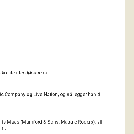
vakreste utendørsarena.
c Company og Live Nation, og nå legger han til
is Maas (Mumford & Sons, Maggie Rogers), vil
rm.