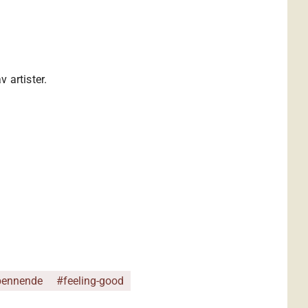
v artister.
pennende
#feeling-good