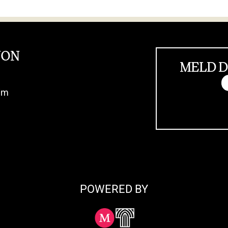
JON
MELD D
im
POWERED BY