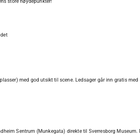
erens store høydepunkter!
ådet
plasser) med god utsikt til scene. Ledsager går inn gratis med 
rondheim Sentrum (Munkegata) direkte til Sverresborg Museum