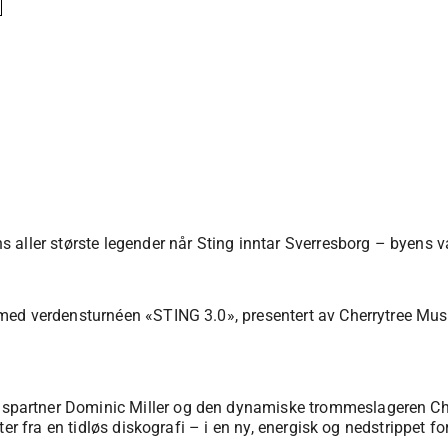
 aller største legender når Sting inntar Sverresborg – byens 
med verdensturnéen «STING 3.0», presentert av Cherrytree Musi
partner Dominic Miller og den dynamiske trommeslageren Chr
er fra en tidløs diskografi – i en ny, energisk og nedstrippet fo