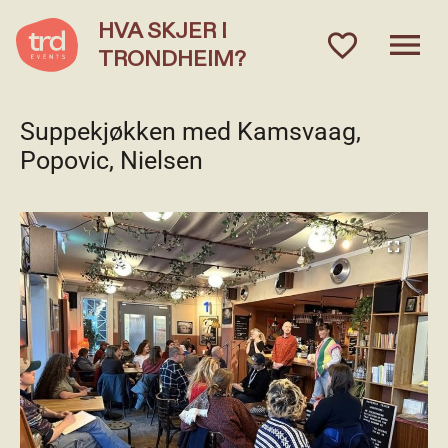
HVA SKJER I
menu
favorite_outlined
TRONDHEIM?
Suppekjøkken med Kamsvaag,
Popovic, Nielsen
fullscreen