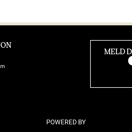
JON
MELD D
im
POWERED BY