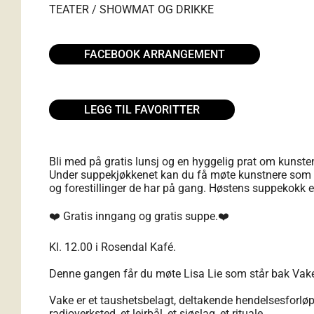
TEATER / SHOW
MAT OG DRIKKE
FACEBOOK ARRANGEMENT
LEGG TIL FAVORITTER
Bli med på gratis lunsj og en hyggelig prat om kunste
Under suppekjøkkenet kan du få møte kunstnere som for
og forestillinger de har på gang. Høstens suppekokk e
❤️ Gratis inngang og gratis suppe.❤️
Kl. 12.00 i Rosendal Kafé.
Denne gangen får du møte Lisa Lie som står bak Vak
Vake er et taushetsbelagt, deltakende hendelsesforløp
radioverksted, et leirbål, et sjøslag, et rituale.