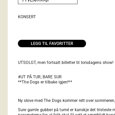
KONSERT
LEGG TIL FAVORITTER
UTSOLGT, men fortsatt billetter til torsdagens show!
#UT PÅ TUR, BARE SUR
**The Dogs er tilbake igjen!**
Ny skive med The Dogs kommer rett over sommeren, så 
Sure gamle gubber på turné er kanskje det tristeste m
parameterne for at folk skal få sett et smørblidt ban