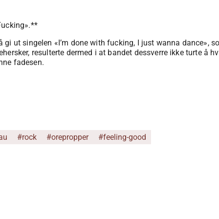
Fucking».**
gi ut singelen «I’m done with fucking, I just wanna dance», so
rsker, resulterte dermed i at bandet dessverre ikke turte å hverk
nne fadesen.
au
#rock
#orepropper
#feeling-good