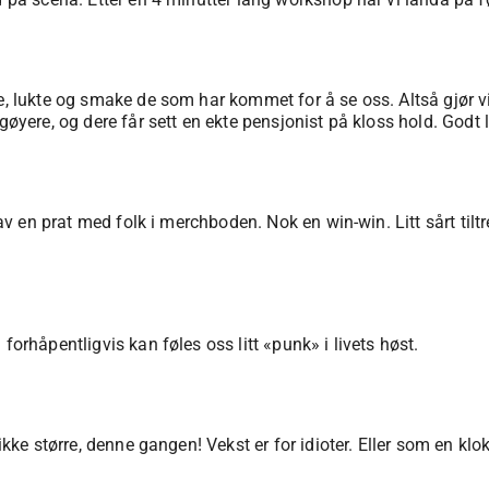
e, lukte og smake de som har kommet for å se oss. Altså gjør vi
 gøyere, og dere får sett en ekte pensjonist på kloss hold. God
 av en prat med folk i merchboden. Nok en win-win. Litt sårt tilt
forhåpentligvis kan føles oss litt «punk» i livets høst.
 ikke større, denne gangen! Vekst er for idioter. Eller som en k