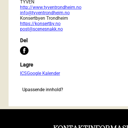
TYVEN
http://www.tyventrondheim.no
info@tyventrondheim.no
Konsertbyen Trondheim
https://konsertby.no
post@scenesnakk.no
Del
Lagre
ICS
Google Kalender
Upassende innhold?