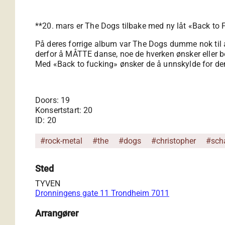
**20. mars er The Dogs tilbake med ny låt «Back to 
På deres forrige album var The Dogs dumme nok til å 
derfor å MÅTTE danse, noe de hverken ønsker eller behe
Med «Back to fucking» ønsker de å unnskylde for de
Doors: 19
Konsertstart: 20
ID: 20
#rock-metal
#the
#dogs
#christopher
#sch
Sted
TYVEN
Dronningens gate 11 Trondheim 7011
Arrangører