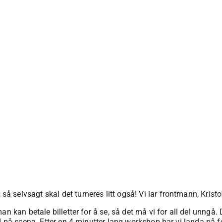
selvsagt skal det turneres litt også! Vi lar frontmann, Kristop
an kan betale billetter for å se, så det må vi for all del unngå
d på scena. Etter en 4 minutter lang workshop har vi landa på 