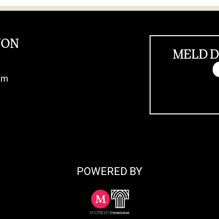
JON
MELD D
im
POWERED BY