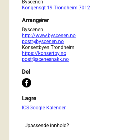
Byscenen
Kongensgt 19 Trondheim 7012
Arrangører
Byscenen
http://www.byscenen.no
post@byscenen.no
Konsertbyen Trondheim
https://konsertby.no
post@scenesnakk.no
Del
Lagre
ICS
Google Kalender
Upassende innhold?