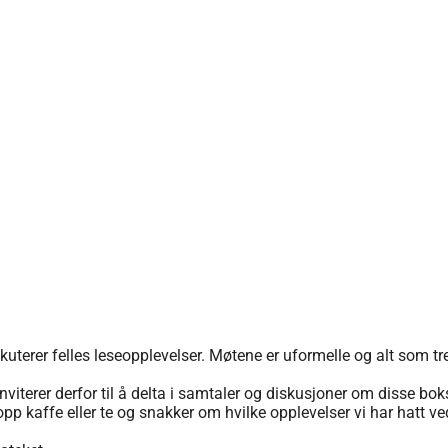
iskuterer felles leseopplevelser. Møtene er uformelle og alt som tren
og inviterer derfor til å delta i samtaler og diskusjoner om disse b
kopp kaffe eller te og snakker om hvilke opplevelser vi har hatt v