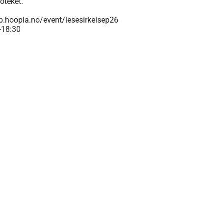
oteket.
fb.hoopla.no/event/lesesirkelsep26
0-18:30