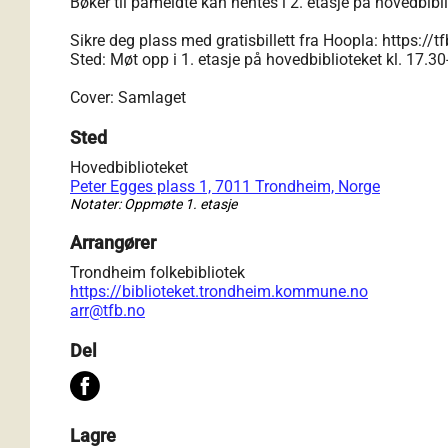
Bøker til påmeldte kan hentes i 2. etasje på hovedbibli
Sikre deg plass med gratisbillett fra Hoopla:
https://t
Sted: Møt opp i 1. etasje på hovedbiblioteket kl. 17.3
Cover: Samlaget
Sted
Hovedbiblioteket
Peter Egges plass 1, 7011 Trondheim, Norge
Notater: Oppmøte 1. etasje
Arrangører
Trondheim folkebibliotek
https://biblioteket.trondheim.kommune.no
arr@tfb.no
Del
Lagre