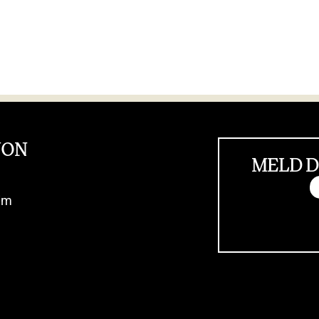
JON
MELD D
im