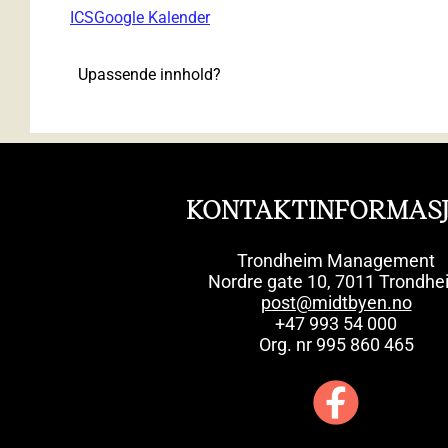
ICS
Google Kalender
Upassende innhold?
KONTAKTINFORMAS
Trondheim Management
Nordre gate 10, 7011 Trondhe
post@midtbyen.no
+47 993 54 000
Org. nr 995 860 465