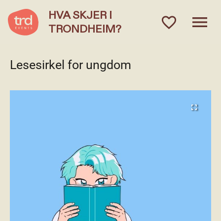
HVA SKJER I
menu
favorite_outlined
TRONDHEIM?
Lesesirkel for ungdom
fullscreen