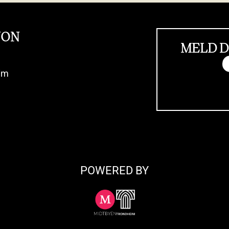
JON
MELD D
im
POWERED BY