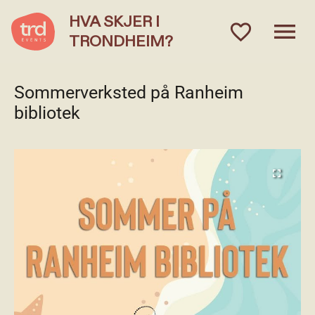
HVA SKJER I
menu
favorite_outlined
TRONDHEIM?
Sommerverksted på Ranheim
bibliotek
fullscreen