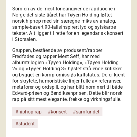
Som en av de mest toneangivende rapduoene i
Norge det siste tiåret har Tøyen Holding løftet
norsk hiphop med sin særegne miks av analog,
sample-basert 90-tallsinspirert lyd og sylskarpe
tekster. Alt ligger til rette for en legendarisk konsert
i Storsalen.
Gruppen, bestående av produsent/rapper
Fredfades og rapper Mest Seff, har med
albumtrilogien «Tøyen Holding», «Tøyen Holding
2» og «Tøyen Holding 3» høstet strålende kritikker
og bygget en kompromissløs kultstatus. De er kjent
for skrytete, humoristiske linjer fulle av referanser,
metaforer og ordspill, og har blitt nominert til både
Edvard-prisen og Bendiksenprisen. Dette blir norsk
rap på sitt mest elegante, frekke og virkningsfulle.
#hiphop-rap
#konsert
#samfundet
#student