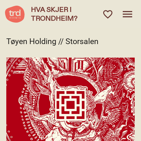
HVA SKJER I
menu
favorite_outlined
TRONDHEIM?
Tøyen Holding // Storsalen
fullscreen